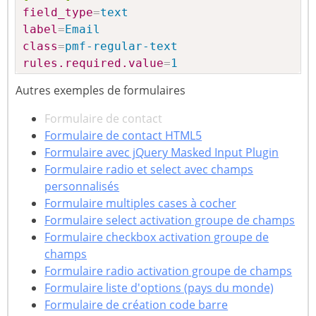
field_type
=
text
label
=
Email
class
=
pmf-regular-text
rules.required.value
=
1
rules.required.message
=
Veuillez rentrer v
Autres exemples de formulaires
rules.email.value
=
1
rules.email.message
=
Rentrer un email vali
Formulaire de contact
Formulaire de contact HTML5
[url]
Formulaire avec jQuery Masked Input Plugin
field_type
=
text
Formulaire radio et select avec champs
label
=
Site Web
personnalisés
class
=
pmf-regular-text
Formulaire multiples cases à cocher
rules.url.value
=
1
Formulaire select activation groupe de champs
Formulaire checkbox activation groupe de
[message]
champs
field_type
=
textarea
Formulaire radio activation groupe de champs
label
=
Message
Formulaire liste d'options (pays du monde)
rows
=
5
Formulaire de création code barre