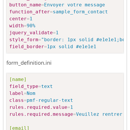
button_name
=
Envoyer votre message
function_after
=
sample_form_contact
center
=
1
width
=
90%
jquery_validate
=
1
style_form
=
"border: 1px solid #e1e1e1;bor
field_border
=
1px solid #e1e1e1
form_definition.ini
[name]
field_type
=
text
label
=
Nom
class
=
pmf-regular-text
rules.required.value
=
1
rules.required.message
=
Veuillez rentrer v
[email]