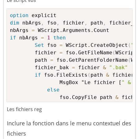
Le script vbs
option
dim
 nbArgs
,
 fso
,
 fichier
,
 path
,
 fichier_ba
nbArgs 
=
if
 nbArgs 
=
1
then
Set
 fso 
=
 WScript.CreateObject
(
"S
		fichier 
=
 fso.GetFileName
(
WScript
		path 
=
 fso.GetParentFolderName
(
WS
		fichier_bak 
=
 fichier 
&
".bak"
if
 fso.FileExists
(
path 
&
 fichier_
				MsgBox "Le fichier [
" & f
else
				fso.CopyFile path 
&
 fichi
				MsgBox "Création du fichi
Les fichiers reg
end
if
else
Inclure la fonction dans le menu contextuel des
	MsgBox "Ce script doit
-
être exécuté à
fichiers
end
if