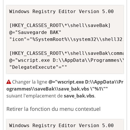
Set
 fso 
=
Nothing
Windows Registry Editor Version 5.00

[HKEY_CLASSES_ROOT\*\shell\saveBak]

@="Sauvegarde BAK"

"icon"="%SystemRoot%\\system32\\shell32.dl
[HKEY_CLASSES_ROOT\*\shell\saveBak\command
@="wscript.exe D:\\AppData\\Programmes\\sa
"DelegateExecute"=""
Changer la ligne
@="wscript.exe D:\\AppData\\Pr
ogrammes\\saveBak\\save_bak.vbs \"%1\""
suivant l'emplacement de
save_bak.vbs
.
Retirer la fonction du menu contextuel
Windows Registry Editor Version 5.00
