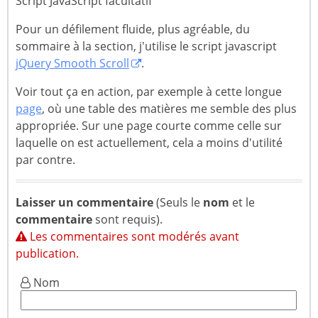
Script JavaScript facultatif
padding
:
10
px
;
$content
=
preg_replace_callback
(
NTH_
max-height
:
600
px
;
Pour un défilement fluide, plus agréable, du
return
$content
;
overflow
:
 auto
;
sommaire à la section, j'utilise le script javascript
}
font-size
:
95%
;
jQuery Smooth Scroll
.
}
/**

Voir tout ça en action, par exemple à cette longue
 * function nwSommaire

page
, où une table des matières me semble des plus
nav
#nth-sommaire
 ul li
[class*="nth-niveau
 * paramètres :

appropriée. Sur une page courte comme celle sur
 * class    : (défaut '') class appliquées
laquelle on est actuellement, cela a moins d'utilité
nav
#nth-sommaire
 ul li
[class*="nth-niveau
 * style    : (défaut '') styles appliqués
par contre.
span
.numerotation-tdm-2
{
}
 * num_link : (défaut 1) la numérotation (
span
.numerotation-tdm-3
{
}
 * num_tdm  : (défaut 1) numérotation tabl
span
.numerotation-tdm-4
{
}
 * num_tag  : (défaut 0) numérotation deva
Laisser un commentaire
(Seuls le
nom
et le
span
.numerotation-tdm-5
{
}
 */
commentaire
sont requis).
span
.numerotation-tdm-6
{
}
function
nwSommaire
(
$args
=
''
)
{
Les commentaires sont modérés avant
global
$content
,
$tbl_index_anchor
;
publication.
span
[class*="numerotation-tag-h"]
{
}
$default
=
array
(
span
Nom
.numerotation-tag-h2
{
}
'class'
=
>
''
,
span
.numerotation-tag-h3
{
}
'style'
=
>
''
,
span
.numerotation-tag-h4
{
}