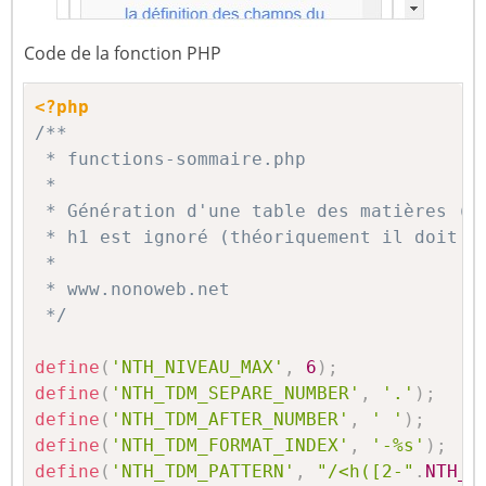
Code de la fonction PHP
<?php
/**

 * functions-sommaire.php

 *

 * Génération d'une table des matières (à 
 * h1 est ignoré (théoriquement il doit y 
 *

 * www.nonoweb.net

 */
define
(
'NTH_NIVEAU_MAX'
,
6
)
;
define
(
'NTH_TDM_SEPARE_NUMBER'
,
'.'
)
;
define
(
'NTH_TDM_AFTER_NUMBER'
,
' '
)
;
define
(
'NTH_TDM_FORMAT_INDEX'
,
'-%s'
)
;
define
(
'NTH_TDM_PATTERN'
,
"/<h([2-"
.
NTH_N