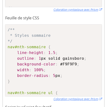
/*

Coloration syntaxique avec Prism
function nthCleanTextLink($t) {

Feuille de style CSS
	// y a plus rien ici...

	return $t;

/**

}

 * Styles sommaire

*/
*/
nav
#nth-sommaire
{
$nth_ccc
=
0
;
line-height
:
1.5
;
function
nthReplaceTag
(
$matches
)
{
outline
:
1
px solid gainsboro
;
global
$tbl_index_anchor
,
$nth_ccc
;
background-color
:
#F9F9F9
;
$numerotation
=
(
$GLOBALS
[
'num_tag'
]
)
width
:
100%
;
$new_tag
=
'<h'
.
$matches
[
1
]
.
$matches
[
border-radius
:
5
px
;
$nth_ccc
++
;
}
// test('<span style="white-space: pr
return
$new_tag
;
nav
#nth-sommaire
 ul 
{
}
list-style
:
 none
;
Coloration syntaxique avec Prism
margin-bottom
:
0
;
function
addAnchorContent
(
$content
)
{