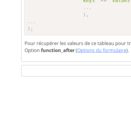
'key3'
=
>
'value3
.
.
.
)
,
.
.
.
)
;
Pour récupérer les valeurs de ce tableau pour t
Option
function_after
(
Options du formulaire
).