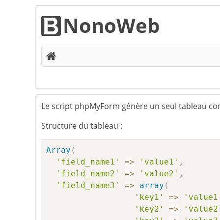
NonoWeb
Le script phpMyForm génère un seul tableau con
Structure du tableau :
Array
(
'field_name1'
=
>
'value1'
,
'field_name2'
=
>
'value2'
,
'field_name3'
=
>
array
(
'key1'
=
>
'value1
'key2'
=
>
'value2